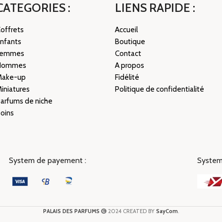
CATEGORIES :
LIENS RAPIDE :
offrets
Accueil
nfants
Boutique
Femmes
Contact
Hommes
A propos
Make-up
Fidélité
iniatures
Politique de confidentialité
arfums de niche
oins
System de payement :
System 
PALAIS DES PARFUMS
2024 CREATED BY
SayCom
.