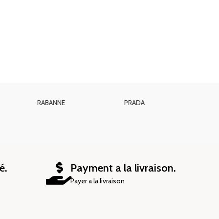
Pierre cardin
Penhaligon's
PARFUMS DE M
Paris
é.
Payment a la livraison.
Payer a la livraison