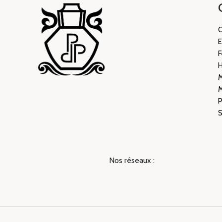
C
E
M
P
S
Nos réseaux :