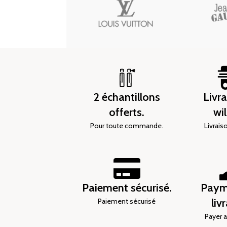
2 échantillons
Livr
offerts.
wi
Pour toute commande.
Livrais
Paiement sécurisé.
Paym
liv
Paiement sécurisé
Payer a