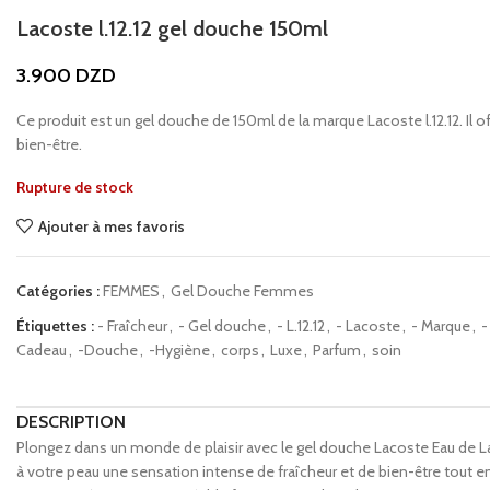
Lacoste l.12.12 gel douche 150ml
3.900
DZD
Ce produit est un gel douche de 150ml de la marque Lacoste l.12.12. Il o
bien-être.
Rupture de stock
Ajouter à mes favoris
Catégories :
FEMMES
,
Gel Douche Femmes
Étiquettes :
- Fraîcheur
,
- Gel douche
,
- L.12.12
,
- Lacoste
,
- Marque
,
-
Cadeau
,
-Douche
,
-Hygiène
,
corps
,
Luxe
,
Parfum
,
soin
DESCRIPTION
Plongez dans un monde de plaisir avec le gel douche Lacoste Eau de Lac
à votre peau une sensation intense de fraîcheur et de bien-être tout e