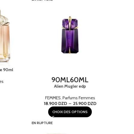
le 90ml
90ML
60ML
es
Alien Mugler edp
FEMMES
,
Parfums Femmes
18.900
DZD
–
25.900
DZD
CHOIX DES OPTIONS
EN RUPTURE