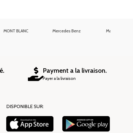
Mauboussin
Marc Jacob
mance
é.
Payment a la livraison.
Payer a la livraison
DISPONIBLE SUR: