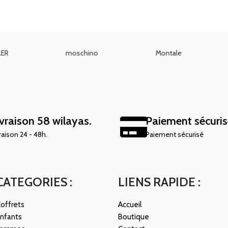
Montale
MONT BLANC
Mercedes Benz
vraison 58 wilayas.
Paiement sécuris
raison 24 - 48h.
Paiement sécurisé
CATEGORIES :
LIENS RAPIDE :
offrets
Accueil
nfants
Boutique