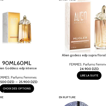
Alien godess edp supra flora
90ML
60ML
FEMMES
,
Parfums Femm
lien Goddess edp intense
24.900
DZD
LIRE LA SUITE
EMMES
,
Parfums Femmes
1.500
DZD
–
25.900
DZD
CHOIX DES OPTIONS
RE
EN RUPTURE